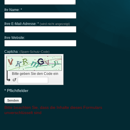
Ihr Name: *
Ihre E-Mail-Adresse: *
(wird nicht angezeigt)
Ihre Website:
Captcha:
(Spam-Schutz-Code)
Bitte geben Sie den Code ein
↺
* Pflichtfelder
Senden
Bitte beachten Sie, dass die Inhalte dieses Formulars
unverschlüsselt sind